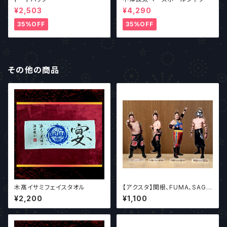
¥2,503
¥4,290
35%OFF
35%OFF
その他の商品
木髙イサミフェイスタオル
【アクスタ】関根、FUMA、SAGA
T、リル
¥2,200
¥1,100