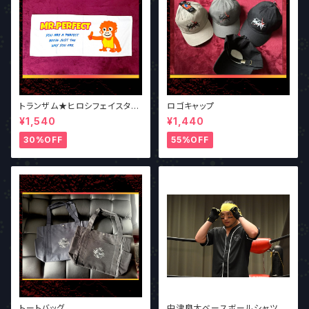
トランザム★ヒロシフェイスタオ
ロゴキャップ
ル
¥1,540
¥1,440
30%OFF
55%OFF
トートバッグ
中津良太ベースボールシャツ