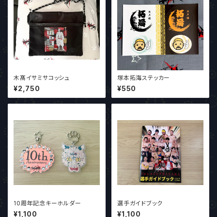
木髙イサミサコッシュ
塚本拓海ステッカー
¥2,750
¥550
10周年記念キーホルダー
選手ガイドブック
¥1,100
¥1,100